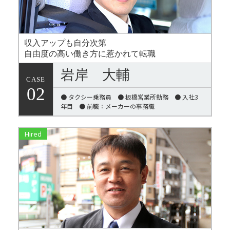
収入アップも自分次第
自由度の高い働き方に惹かれて転職
岩岸 大輔
CASE
02
● タクシー乗務員 ● 板橋営業所勤務 ● 入社3
年目 ● 前職：メーカーの事務職
Hired