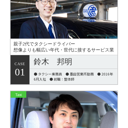
親子2代でタクシードライバー
想像よりも幅広い年代・世代に接するサービス業
鈴木 邦明
CASE
01
● タクシー乗務員 ● 墨田営業所勤務 ● 2016年
6月入社 ● 前職：整体師
Taxi