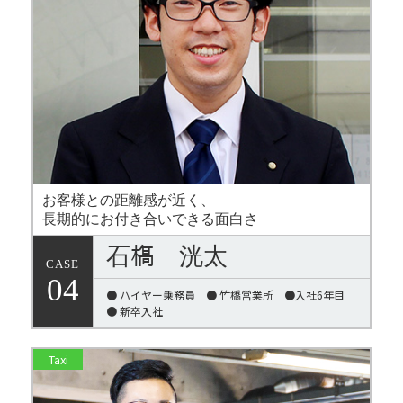
お客様との距離感が近く、
長期的にお付き合いできる面白さ
石𣘺 洸太
CASE
04
● ハイヤー乗務員 ● 竹橋営業所 ●入社6年目
● 新卒入社
Taxi